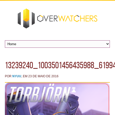
13239240_1003501456435988_6199
POR
NYUU
, EM 23 DE MAIO DE 2016