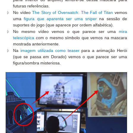
futuras referências.
No vídeo
The Story of Overwatch: The Fall of Titan
vemos
uma
figura que aparenta ser uma sniper
na sessão de
suportes do jogo (que aparece por ordem alfabética).
No mesmo vídeo vemos o que parece ser uma
mira
telescópica
com o mesmo símbolo que vemos na mascara
mostrada anteriormente.
Na
imagem utilizada como teaser
para a animação Herói
(que se passa em Dorado) vemos o que parece ser uma
figura/sombra misteriosa.