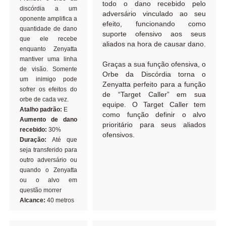
todo o dano recebido pelo
discórdia a um
adversário vinculado ao seu
oponente amplifica a
efeito, funcionando como
quantidade de dano
suporte ofensivo aos seus
que ele recebe
aliados na hora de causar dano.
enquanto Zenyatta
mantiver uma linha
Graças a sua função ofensiva, o
de visão. Somente
Orbe da Discórdia torna o
um inimigo pode
Zenyatta perfeito para a função
sofrer os efeitos do
de “Target Caller” em sua
orbe de cada vez.
equipe. O Target Caller tem
Atalho padrão:
E
como função definir o alvo
Aumento de dano
prioritário para seus aliados
recebido:
30%
ofensivos.
Duração:
Até que
seja transferido para
outro adversário ou
quando o Zenyatta
ou o alvo em
questão morrer
Alcance:
40 metros