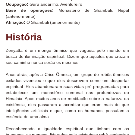
Ocupação:
Guru andarilho, Aventureiro
Base de operações:
Monastério de Shambali, Nepal
(anteriormente)
Afiliação:
O Shambali (anteriormente)
História
Zenyatta é um monge ômnico que vagueia pelo mundo em
busca de iluminação espiritual. Dizem que aqueles que cruzam
seu caminho nunca serão os mesmos.
Anos atrás, após a Crise Ômnica, um grupo de robôs ômnicos
exilados vivenciou o que eles descrevem como um despertar
espiritual. Eles abandonaram suas vidas pré-programadas para
estabelecer um monastério comunal nas profundezas do
Himalaia. Após muitos anos de meditação sobre a natureza da
existência, eles passaram a acreditar que eram mais do que
inteligências artificiais e que, como os humanos, possuíam a
essência de uma alma.
Reconhecendo a igualdade espiritual que tinham com os
humanos, os monges, liderados pelo misterioso robô conhecido