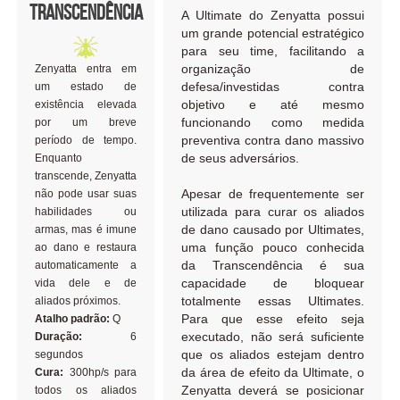
Transcendência
A Ultimate do Zenyatta possui
um grande potencial estratégico
para seu time, facilitando a
organização de
Zenyatta entra em
defesa/investidas contra
um estado de
objetivo e até mesmo
existência elevada
funcionando como medida
por um breve
preventiva contra dano massivo
período de tempo.
de seus adversários.
Enquanto
transcende, Zenyatta
Apesar de frequentemente ser
não pode usar suas
utilizada para curar os aliados
habilidades ou
de dano causado por Ultimates,
armas, mas é imune
uma função pouco conhecida
ao dano e restaura
da Transcendência é sua
automaticamente a
capacidade de bloquear
vida dele e de
totalmente essas Ultimates.
aliados próximos.
Para que esse efeito seja
Atalho padrão:
Q
executado, não será suficiente
Duração:
6
que os aliados estejam dentro
segundos
da área de efeito da Ultimate, o
Cura:
300hp/s para
Zenyatta deverá se posicionar
todos os aliados