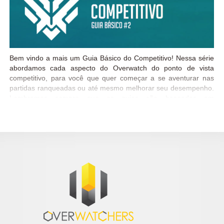
Bem vindo a mais um Guia Básico do Competitivo! Nessa série
abordamos cada aspecto do Overwatch do ponto de vista
competitivo, para você que quer começar a se aventurar nas
partidas ranqueadas ou até mesmo melhorar seu desempenho.
Lembramos sempre que os guias são baseados em
experiências e análises pessoais e não tem a intenção de ditar
uma regra para qualquer jogador ou equipe. Como vimos no
Guia Básico #1 existem 4 funções dentro do Overwatch e
qual/quais funções você irá seguir depende muito do seu estilo
de jogo. A questão é que para uma composição funcionar bem
no competitivo, algumas questões devem ser consideradas,
levando em conta aspectos que vão desde habilidade pessoal
do jogador com determinados heróis até meta e sinergia.
Estruturas básicas Desde o lançamento do Overwatch vimos
muita coisa mudar, principalmente no que diz respeito a
composições no competitivo, partimos de composições básicas
com 2 heróis...