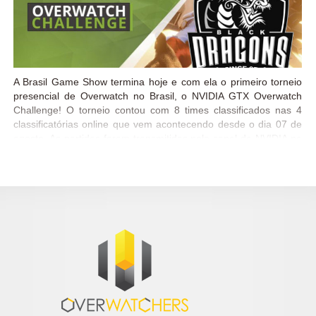
A Brasil Game Show termina hoje e com ela o primeiro torneio
presencial de Overwatch no Brasil, o NVIDIA GTX Overwatch
Challenge! O torneio contou com 8 times classificados nas 4
classificatórias online que vem acontecendo desde o dia 07 de
agosto. As partidas foram transmitidas pelo canal da NVIDIA na
Twitch e após uma final incrível contra a Santos Dexterity, a
Black Dragons se consagrou campeã e levou pra casa 7 Placas
GTX 1070! Parabéns aos campeões e a todos os jogadores que
chegarão até as finais e que esse seja apenas o primeiro de
muitos campeonatos presenciais de Overwatch! Até a próxima!