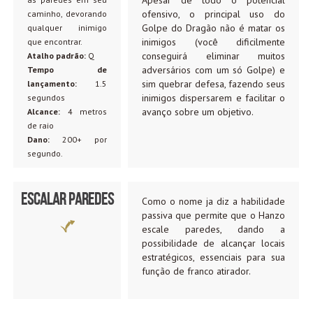
Apesar de todo o potencial
ofensivo, o principal uso do
caminho, devorando
Golpe do Dragão não é matar os
qualquer inimigo
inimigos (você dificilmente
que encontrar.
conseguirá eliminar muitos
Atalho padrão:
Q
adversários com um só Golpe) e
Tempo de
sim quebrar defesa, fazendo seus
lançamento:
1.5
inimigos dispersarem e facilitar o
segundos
avanço sobre um objetivo.
Alcance:
4 metros
de raio
Dano:
200+ por
segundo.
Escalar Paredes
Como o nome ja diz a habilidade
passiva que permite que o Hanzo
escale paredes, dando a
possibilidade de alcançar locais
estratégicos, essenciais para sua
função de franco atirador.