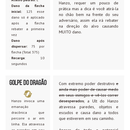
Hanzo, requer um pouco de
Dano da flecha
prática mas a dica é você atirá-la
inicial:
125 esse
no chão bem na frente do seu
dano só é aplicado
adversário, assim ela irá rebater
após a flecha
na direção do alvo causando
rebater a primeira
MUITO dano.
vez
Dano após
dispersar:
75 por
flecha (Total 375)
Recarga
: 10
segundos
Golpe do Dragão
Com extremo poder destrutivo
e
ainda mais poder de causar medo
em seus inimigos e vê-los correr
desesperados,
a Ult do Hanzo
Hanzo invoca uma
atravessa paredes, objetos e
emanação
escudos e causa dano a todos
dracônica que
que estiverem em seu caminho.
percorre o ar em
linha. Ela atravessa
as paredes em seu