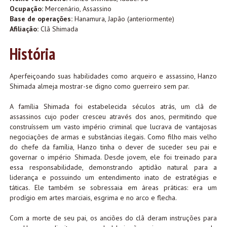
Ocupação:
Mercenário, Assassino
Base de operações:
Hanamura, Japão (anteriormente)
Afiliação:
Clã Shimada
História
Aperfeiçoando suas habilidades como arqueiro e assassino, Hanzo
Shimada almeja mostrar-se digno como guerreiro sem par.
A família Shimada foi estabelecida séculos atrás, um clã de
assassinos cujo poder cresceu através dos anos, permitindo que
construíssem um vasto império criminal que lucrava de vantajosas
negociações de armas e substâncias ilegais. Como filho mais velho
do chefe da família, Hanzo tinha o dever de suceder seu pai e
governar o império Shimada. Desde jovem, ele foi treinado para
essa responsabilidade, demonstrando aptidão natural para a
liderança e possuindo um entendimento inato de estratégias e
táticas. Ele também se sobressaia em áreas práticas: era um
prodígio em artes marciais, esgrima e no arco e flecha.
Com a morte de seu pai, os anciões do clã deram instruções para