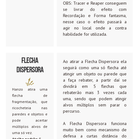
OBS: Tracer e Reaper conseguem
se livrar do efeito com
Recordação e Forma fantasma,
nesse caso o efeito passará a
agir no local onde a contra
habilidade for utilizada.
Flecha
Ao atirar a Flecha Dispersora ela
seguirá como uma só flecha até
Dispersora
atingir um objeto ou parede que
a faça rebater, a partir daí se
dividirá em 5 flechas que
Hanzo atira uma
rebaterão mais 3 vezes cada
flecha de
uma, sendo que podem atingir
fragmentação, que
alvos múltiplos sem parar o
ricocheteia nas
percurso.
paredes e objetos e
pode acertar
A Flecha Dispersora funciona
múltiplos alvos de
muito bem como mecanismo de
uma só vez.
defesa a curtas distância do
Atalho padrão:
E