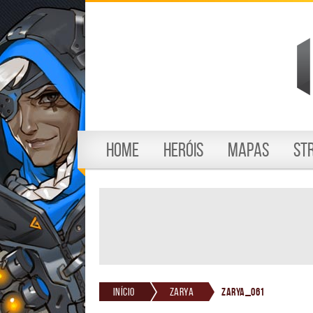
Home
Heróis
Mapas
St
Início
Zarya
Zarya_061