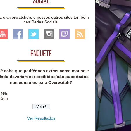
Social
a o Overwatchers e nossos outros sites também
nas Redes Sociais!
Enquete
ê acha que periféricos extras como mouse e
lado deveriam ser proibidos/não suportados
nos consoles para Overwatch?
Não
Sim
Ver Resultados