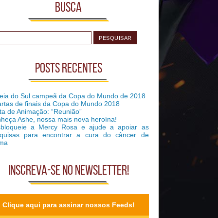
Busca
Posts recentes
eia do Sul campeã da Copa do Mundo de 2018
rtas de finais da Copa do Mundo 2018
ta de Animação: “Reunião”
heça Ashe, nossa mais nova heroína!
bloqueie a Mercy Rosa e ajude a apoiar as
quisas para encontrar a cura do câncer de
ma
Inscreva-se no Newsletter!
Clique aqui para assinar nossos Feeds!