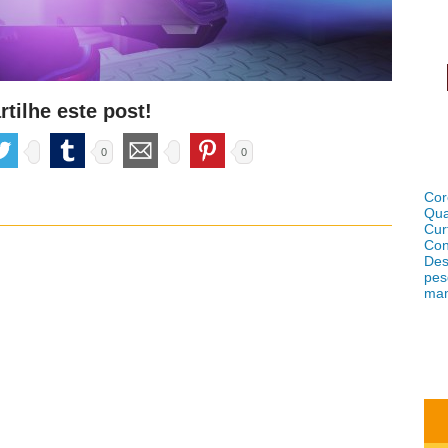
tilhe este post!
0
0
Cor
Qua
Cur
Con
Des
pes
ma