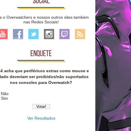
Social
a o Overwatchers e nossos outros sites também
nas Redes Sociais!
Enquete
ê acha que periféricos extras como mouse e
lado deveriam ser proibidos/não suportados
nos consoles para Overwatch?
Não
Sim
Ver Resultados