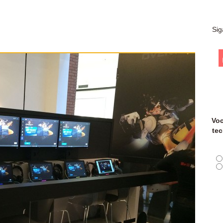
Sig
Voc
tec