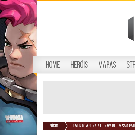
Home
Heróis
Mapas
St
Início
Evento Arena Alienware em São Pau