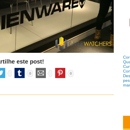
Cor
tilhe este post!
Qua
Cur
Con
0
0
Des
pes
ma