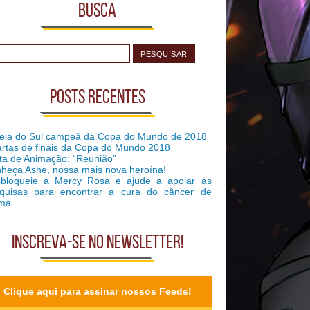
Busca
Posts recentes
eia do Sul campeã da Copa do Mundo de 2018
rtas de finais da Copa do Mundo 2018
ta de Animação: “Reunião”
heça Ashe, nossa mais nova heroína!
bloqueie a Mercy Rosa e ajude a apoiar as
quisas para encontrar a cura do câncer de
ma
Inscreva-se no Newsletter!
Clique aqui para assinar nossos Feeds!