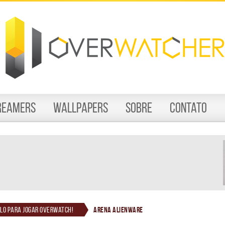
reamers
Wallpapers
Sobre
Contato
lo para jogar Overwatch!
Arena Alienware