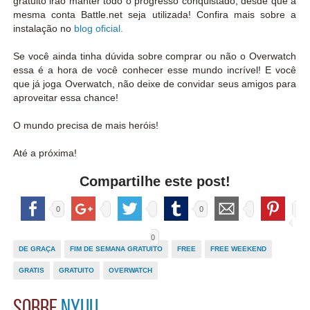
gratuito irão manter todo o progresso conquistado, desde que a
mesma conta Battle.net seja utilizada! Confira mais sobre a
instalação no
blog oficial.
Se você ainda tinha dúvida sobre comprar ou não o Overwatch
essa é a hora de você conhecer esse mundo incrível! E você
que já joga Overwatch, não deixe de convidar seus amigos para
aproveitar essa chance!
O mundo precisa de mais heróis!
Até a próxima!
Compartilhe este post!
0
0
0
DE GRAÇA
FIM DE SEMANA GRATUITO
FREE
FREE WEEKEND
GRATIS
GRATUITO
OVERWATCH
Sobre
Nyuu