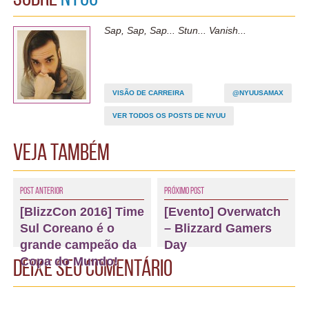
Sap, Sap, Sap... Stun... Vanish...
VISÃO DE CARREIRA
@NYUUSAMAX
VER TODOS OS POSTS DE NYUU
Veja também
Post Anterior
Próximo Post
[BlizzCon 2016] Time
[Evento] Overwatch
Sul Coreano é o
– Blizzard Gamers
grande campeão da
Day
Copa do Mundo!
Deixe seu comentário