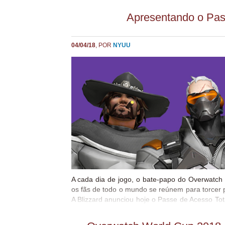
privilégios. Seus pais eram consultores de negó
bastante procurados por CEOs poderosos
Apresentando o Pas
mundo todo. Embora dessem pouca atençã
menina, que geralmente ficava sob os cuidado
mordomo ômnico da família, Bob, eles 
04/04/18
, POR
NYUU
proporcionaram todas as oportunidades de ve
na vida. Mas um encontro fortuito com um ru
local chamado Jesse McCree e uma série
crimes improvisados juntos abriram os olhos 
para sua verdadeira vocação. A...
A cada dia de jogo, o bate-papo do Overwatch
os fãs de todo o mundo se reúnem para torcer p
A Blizzard anunciou hoje o Passe de Acesso To
que quer aproveitar ainda mais da experiênci
Passe de Acesso Total concede acesso ao C