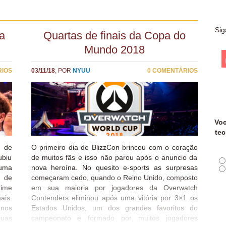
Sig
a
Quartas de finais da Copa do
Mundo 2018
RIOS
03/11/18
, POR
NYUU
0 COMENTÁRIOS
Voc
tec
s de
O primeiro dia de BlizzCon brincou com o coração
ubiu
de muitos fãs e isso não parou após o anuncio da
 uma
nova heroína. No quesito e-sports as surpresas
 de
começaram cedo, quando o Reino Unido, composto
time
em sua maioria por jogadores da Overwatch
is.
Contenders eliminou após uma vitória por 3×1 os
anos
Estados Unidos, um dos grandes favoritos do
duas
campeonato e formado por muitos jogadores