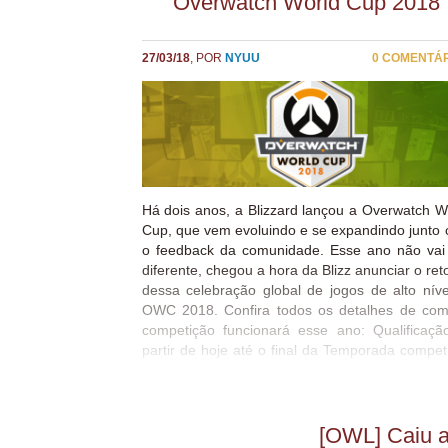
Overwatch World Cup 2018
extra com ângulos de câmera alternativos, bast
passe também fornece acesso a VODs exclusivos
uma série semanal chamada Behind the Screens
27/03/18
, POR
NYUU
0 COMENTÁ
análise de um jogo recente. Sabemos que os fãs
Há dois anos, a Blizzard lançou a Overwatch W
Cup, que vem evoluindo e se expandindo junto
o feedback da comunidade. Esse ano não vai
diferente, chegou a hora da Blizz anunciar o ret
dessa celebração global de jogos de alto níve
OWC 2018. Confira todos os detalhes de co
competição funcionará esse ano: Qualificaçã
partir de hoje até o final da Temporada competi
9 (28 de abril), acompanharemos a classific
média de habilidade (SR) dos 150 princi
jogadores de cada país. O progresso de cada 
pode ser rastreado no site da Overwatch W
[OWL] Caiu a