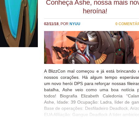
Conheça Ashe, nossa mais no
que acontece na BlizzCon através do Ticket Virtu
heroína!
02/11/18
, POR
NYUU
0 COMENTÁ
A BlizzCon mal começou e já está brincando
nossos corações. Há algum tempo esperáv
um novo herói DPS para reforçar nossas fileira
batalha, Ashe veio como uma boa notícia 
todos! Biografia Elizabeth Caledonia “Calam
Ashe, Idade: 39 Ocupação: Ladra, líder de ga
Base de operações: Desfiladeiro Deadlock, Ariz
EUA Afiliação: Gangue Deadlock A líder ambicio
calculista da gangue Deadlock, é uma fi
respeitada no submundo do crime. Nascid
uma família rica, Ashe cresceu cercada