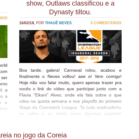
show, Outlaws classificou e a
idores, POVs de jogadores, e estatísticas em tempo real. Seu
 dos bastidores. No Estágio 3, isso será feito na forma de
Dynasty tiltou.
, na qual um jogador da Overwatch League dará sua própria
RIOS
...
16/02/18
, POR
THAUÊ NEVES
0 COMENTÁRIOS
orld
Boa tarde, galera! Carnaval rolou, acabou e
 com
finalmente o Neves voltou! aee o/ Vem comigo!
 ser
Hoje não vou falar muito, quero apenas trazer pra
orno
vocês o link do vídeo que participei junto com a
l: a
Flavia “Eikani” Alves, onde ela fala sobre o que
mo a
rolou na quinta semana e nos playoffs do primeiro
o: a
Stage da Overwatch League. Ta tudo explicadinho
tiva
no vídeo e eu ainda narro algumas jogadas!
ação
Confere também os outros vídeos sobre a OWL,
pais
todos com jogadas narradas também: Playlist
país
Overwatch League E aí, o que acharam desse
orld
reia no jogo da Coreia
primeiro Stage? Eu to apaixonado. Me segue no