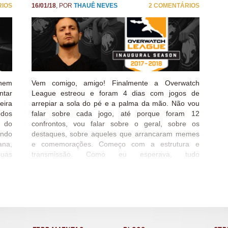
e! Quinta foi o dia mais louco, o dia que eu não entendi quase
RIOS
16/01/18
, POR
THAUÊ NEVES
2 COMENTÁRIOS
nem
Vem comigo, amigo! Finalmente a Overwatch
ntar
League estreou e foram 4 dias com jogos de
eira
arrepiar a sola do pé e a palma da mão. Não vou
dos
falar sobre cada jogo, até porque foram 12
a do
confrontos, vou falar sobre o geral, sobre os
ando
destaques, sobre aqueles que arrancaram memes
na,
e comemorações. Começo com a estrutura e
suas
transmissão. Como eu esperava, tudo
e do
impecavelmente lindo, inclusive alguns players.
e já
Kappapride Os jogos rolaram de acordo com o
ador
cronograma. Tudo certinho, como deveria ser.
stão
Valeu a pena esperar. Conteúdos captados durante
los.
a Pré-season e entrevistas gravadas preencheram
 vez
os intervalos, entrevistas ao vivo adicionavam
uzes
detalhes, tudo muito dinâmico e completo. Teve até