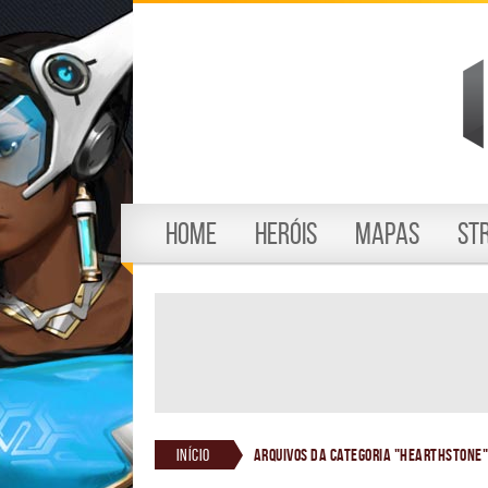
Home
Heróis
Mapas
St
Início
Arquivos da Categoria "Hearthstone"