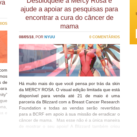
Desbloqueie a Mercy Rosa e
va
al!
ajude a apoiar as pesquisas para
encontrar a cura do câncer de
RIOS
mama
08/05/18
, POR
NYUU
0 COMENTÁRIOS
 com
amos
s de
Há muito mais do que você pensa por trás da skin
para
da MERCY ROSA. O visual edição limitada que está
ity”
disponível para venda até 21 de maio é uma
ngue
parceria da Blizzard com a Breast Cancer Research
ona,
Foundation e todas as vendas serão revertidas
sa e
para a BCRF em apoio à sua missão de erradicar o
gura
câncer de mama. Mas esse não é a única maneira
a em
de mostrar o seu apoio! A Blizzard também criou
 de
uma camiseta de caridade de edição limitada da