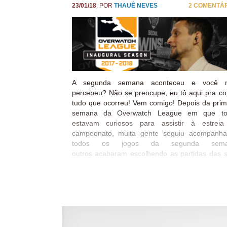
3 a 2 para a Valiant. Essa partida valeu a noit
23/01/18
, POR
THAUÊ NEVES
2 COMENTÁ
nada. O Dreamkazper começou a noite...
A segunda semana aconteceu e você 
percebeu? Não se preocupe, eu tô aqui pra co
tudo que ocorreu! Vem comigo! Depois da prim
semana da Overwatch League em que to
estavam curiosos para assistir à estrei
campeonato, muita gente seguiu acompanh
todos os jogos da segunda sema
outros acabaram escolhendo as partidas das 
equipes do coração. – E já tem essa de equip
coração, Neves? Siiim, tem sim, muita gent
escolheu pra qual equipe torcer, pra qual jog
mandar tuítes e aquela vibração positiva. É, e
sendo criadas torcidas, gritos de guerra e ído
Isso é super legal! Os jogadores estão cada
mais soltos, mais à vontade com as câmeras, l