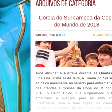
arquivos de categoria
Coreia do Sul campeã da Cop
do Mundo de 2018
04/11/18
, POR
NYUU
0 COMENTÁ
Após eliminar a Austrália durante as Quarta
Finais na última sexta feira, a Coreia do Sul s
ao palco novamente no sábado para enfrentar
das grandes surpresas da Copa do Mundo
2018, o Reino Unido, que surpreendeu o 
americano e avançou para as semi fina
Infelizmente para o time inglês, os core
mostraram o motivo de terem vencido as 