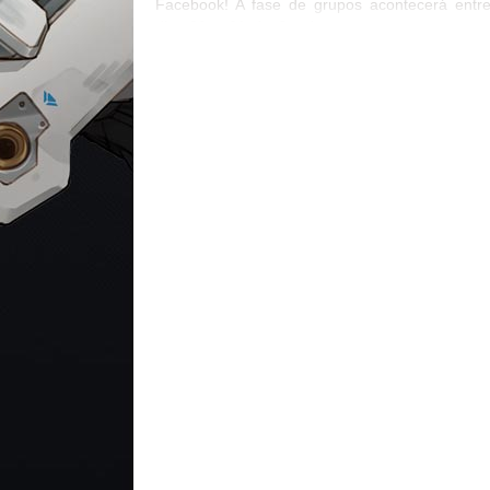
Facebook! A fase de grupos acontecerá entr
dias 29 e 31 de Outubro, enquanto as quarta
finais, semi finais e finais serão transmit
durante a BlizzCon nos dias 4 e 5 de Novem
Vamos torcer juntos pela Seleção Brasileira!