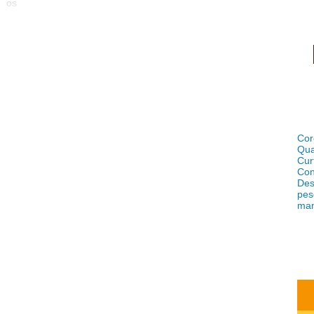
e os
s de
idas
bro!
Cor
Qua
Cur
Con
Des
pes
ma