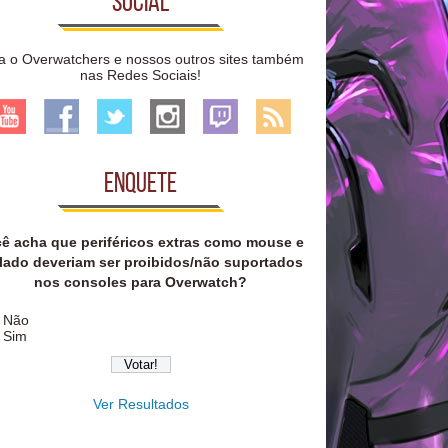
Social
a o Overwatchers e nossos outros sites também
nas Redes Sociais!
Enquete
ê acha que periféricos extras como mouse e
lado deveriam ser proibidos/não suportados
nos consoles para Overwatch?
Não
Sim
Ver Resultados