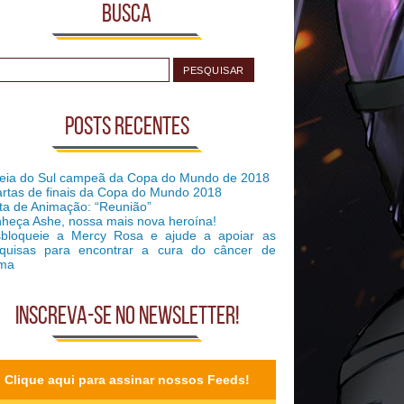
Busca
Posts recentes
eia do Sul campeã da Copa do Mundo de 2018
rtas de finais da Copa do Mundo 2018
ta de Animação: “Reunião”
heça Ashe, nossa mais nova heroína!
bloqueie a Mercy Rosa e ajude a apoiar as
quisas para encontrar a cura do câncer de
ma
Inscreva-se no Newsletter!
Clique aqui para assinar nossos Feeds!