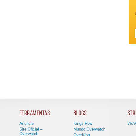
Ferramentas
Blogs
Str
Anuncie
Kings Row
WoW
Site Oficial –
Mundo Overwatch
Overwatch
OverKing