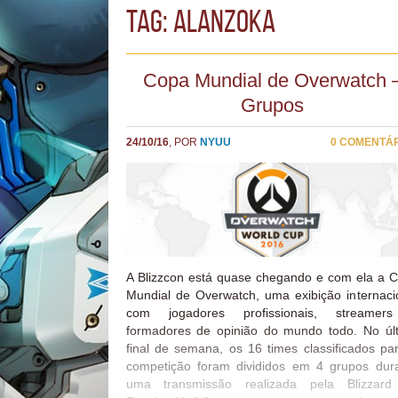
TAG: alanzoka
Copa Mundial de Overwatch 
Grupos
24/10/16
, POR
NYUU
0 COMENTÁ
A Blizzcon está quase chegando e com ela a 
Mundial de Overwatch, uma exibição internaci
com jogadores profissionais, streamer
formadores de opinião do mundo todo. No úl
final de semana, os 16 times classificados pa
competição foram divididos em 4 grupos dur
uma transmissão realizada pela Blizzard