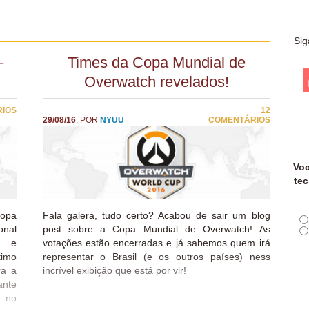
Sig
–
Times da Copa Mundial de
Overwatch revelados!
RIOS
12
29/08/16
, POR
NYUU
COMENTÁRIOS
Voc
tec
Copa
Fala galera, tudo certo? Acabou de sair um blog
onal
post sobre a Copa Mundial de Overwatch! As
s e
votações estão encerradas e já sabemos quem irá
timo
representar o Brasil (e os outros países) ness
ra a
incrível exibição que está por vir!
ante
 no