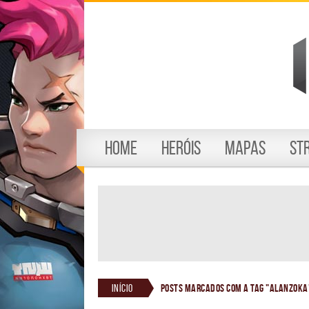
Home
Heróis
Mapas
St
Início
Posts marcados com a tag "alanzoka