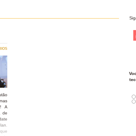
Sig
RIOS
Voc
tec
stão
 mas
h! A
a de
ate
lan.
 que