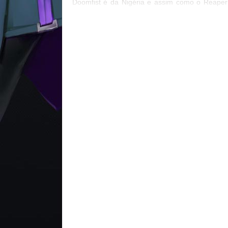
Doomfist é da Nigéria e assim como o Reaper
luta pelo empoderamento da humanidade e qu
a guerra irá tornar isso realidade (ao contrari
tudo que a Overwatch prega). >Doomfist foi p
por Winston, o que faz com que ele odeie 
ainda a Overwatch. Do ponto de vista de mecân
algumas coisas já foram divulgadas no Devel
Update e podemos conferir novas informaçõe
página do herói no site oficial! Doomfist ser
personagem ofensivo, e suas partes cibernét
fazem dele um combatente de linha de fr
altamente ágil e poderoso. Além de causar dano.