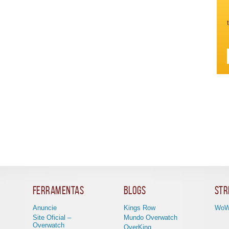
Ferramentas
Blogs
Str
Anuncie
Kings Row
WoW
Site Oficial –
Mundo Overwatch
Overwatch
OverKing