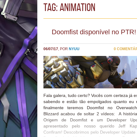
TAG: animation
Doomfist disponível no PTR!
06/07/17
, POR
NYUU
0 COMENTÁ
Fala galera, tudo certo? Vocês com certeza já e
sabendo e estão tão empolgados quanto eu
finalmente teremos Doomfist no Overwatc
Blizzard acabou de soltar 2 vídeos: A históri
Origem de Doomfist e um Developer Upd
apresentado pelo nosso querido Jeff Kap
Confiram! Descobrimos pelo Developer Update