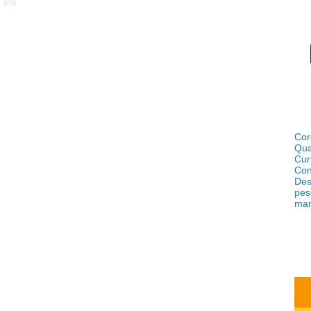
 ele
e só
o de
reso
mais
ica,
oper
s na
á um
icas
Cor
ente
Qua
..
Cur
Con
Des
pes
ma