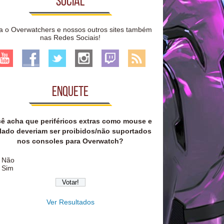
Social
a o Overwatchers e nossos outros sites também
nas Redes Sociais!
Enquete
ê acha que periféricos extras como mouse e
lado deveriam ser proibidos/não suportados
nos consoles para Overwatch?
Não
Sim
Ver Resultados