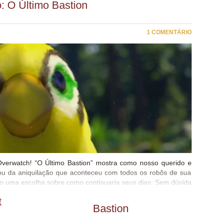
: O Último Bastion
1 COMENTÁRIO
Overwatch! “O Último Bastion” mostra como nosso querido e
vou da aniquilação que aconteceu com todos os robôs de sua
do uma escolha sobre como continuaria seus dias: Sem dúvida
sse curta é o primeiro de uma nova temporada de curtas, mas
t
ue logo a gente tenha curtas para todos os personagens, e
Bastion
o entre todos eles também!