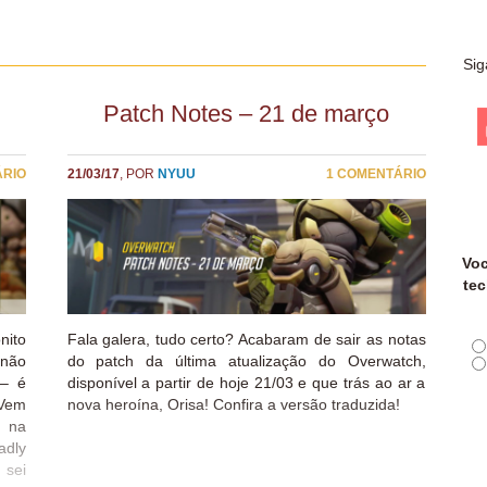
Sig
Patch Notes – 21 de março
ÁRIO
21/03/17
, POR
NYUU
1 COMENTÁRIO
Voc
tec
nito
Fala galera, tudo certo? Acabaram de sair as notas
 não
do patch da última atualização do Overwatch,
 – é
disponível a partir de hoje 21/03 e que trás ao ar a
 Vem
nova heroína, Orisa! Confira a versão traduzida!
e na
adly
 sei