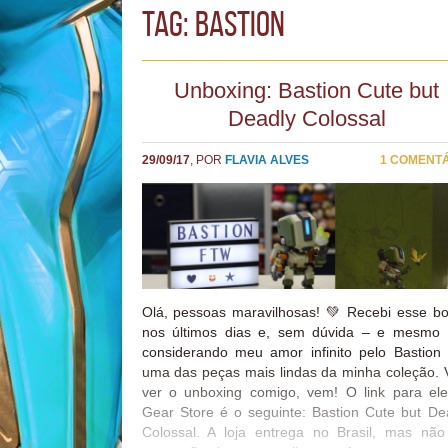
TAG: bastion
Unboxing: Bastion Cute but
Deadly Colossal
29/09/17
, POR
FLAVIA ALVES
1 COMENT
Olá, pessoas maravilhosas! 💚 Recebi esse bo
nos últimos dias e, sem dúvida – e mesmo
considerando meu amor infinito pelo Bastion
uma das peças mais lindas da minha coleção.
ver o unboxing comigo, vem! O link para el
Gear Store é o seguinte: Bastion Cute but De
Colossal. A loja entrega no Brasil, mas não