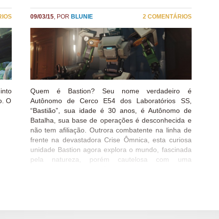
RIOS
09/03/15
, POR
BLUNIE
2 COMENTÁRIOS
into
Quem é Bastion? Seu nome verdadeiro é
o. O
Autônomo de Cerco E54 dos Laboratórios SS,
“Bastião”, sua idade é 30 anos, é Autônomo de
Batalha, sua base de operações é desconhecida e
não tem afiliação. Outrora combatente na linha de
frente na devastadora Crise Ômnica, esta curiosa
unidade Bastion agora explora o mundo, fascinada
pela natureza, porém cautelosa com uma
humanidade temível. Originalmente criadas para
propósitos de manutenção da paz, as unidades
robóticas Bastion possuíam a habilidade única de
se reconfigurar rapidamente em um modo de
canhão de ataque. Porém, durante a Crise Ômnica,
elas foram postas contra seus criadores humanos,