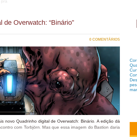
 pra
l de Overwatch: “Binário”
0 COMENTÁRIOS
Cor
Qua
Cur
Con
Des
pes
ma
ais novo Quadrinho digital de Overwatch: Binário. A edição dá
encontro com Torbjörn. Mas que essa imagem do Bastion daria