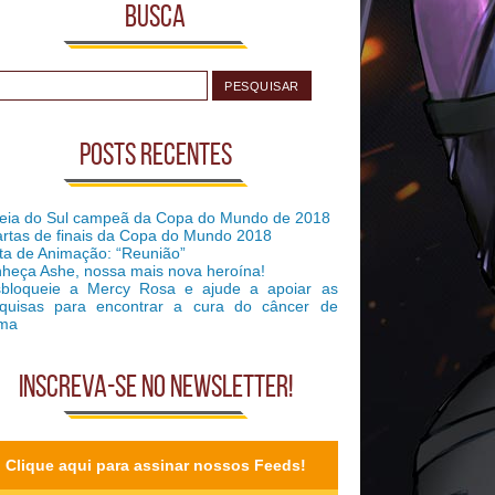
Busca
Posts recentes
eia do Sul campeã da Copa do Mundo de 2018
rtas de finais da Copa do Mundo 2018
ta de Animação: “Reunião”
heça Ashe, nossa mais nova heroína!
bloqueie a Mercy Rosa e ajude a apoiar as
quisas para encontrar a cura do câncer de
ma
Inscreva-se no Newsletter!
Clique aqui para assinar nossos Feeds!