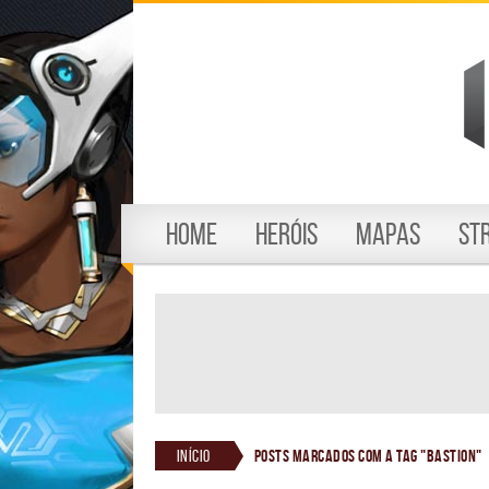
Home
Heróis
Mapas
St
Início
Posts marcados com a tag "bastion"