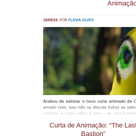
Animação
18/08/16
, POR
FLAVIA ALVES
Acabou de estreiar o novo curta animado de 
amado (sim, isso não se discute haha) se sal
unidade, e como voltou à ativa – de cara fazen
o curta mais lindo e amorzinho até agora <3 E
Curta de Animação: “The Las
não anunciaram quantos mais serão. Espero q
depois mais com histórias da interação e ligaçã
Bastion”