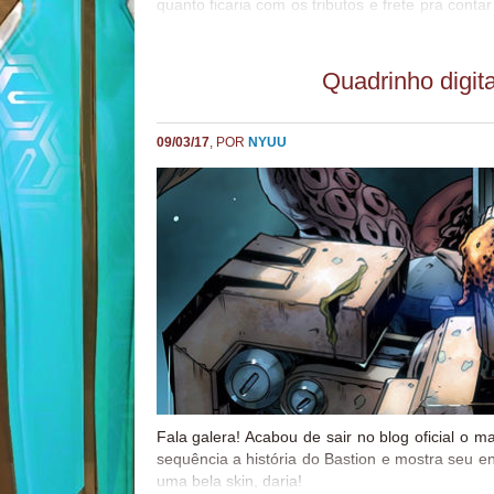
quanto ficaria com os tributos e frete pra contar
vocês. Mas garanto que vale muito a pena!
Quadrinho digita
09/03/17
, POR
NYUU
Fala galera! Acabou de sair no blog oficial o m
sequência a história do Bastion e mostra seu 
uma bela skin, daria!