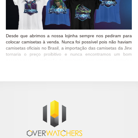
Desde que abrimos a nossa lojinha sempre nos pediram para
colocar camisetas à venda. Nunca foi possível pois não haviam
camisetas oficiais no Brasil, a importação das camisetas da Jinx
tornaria o preço proibitivo e nunca encontramos um bom
parceiro para a confecção de camisetas com estampas próprias
do WoWGirl, que não ferissem o Copyright da Blizzard. Há
algum tempo a BandUp! começou a fabricar as camisetas
oficiais no Brasil, licenciadas pela Blizzard, e agora, em parceria
com nosso querido Starcraft2 Brasil nós trazemos essas
camisetas para vocês <3 Por enquanto tempos estampas
apenas de Heroes of the Storm, mas em breve vamos ter
estampas de outras franquias da Blizzard também. Ah, e caso
goste de algum modelo que não tenha em estoque, não deixe
de preencher a caixinha com seu email para que a gente leve
isso em conta no próximo pedido – e ele pode sair mais
rápido...