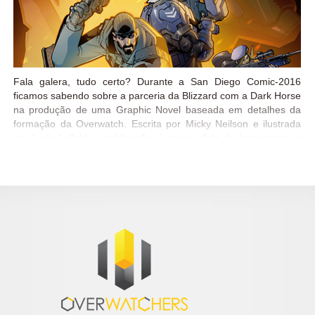
Fala galera, tudo certo? Durante a San Diego Comic-2016
ficamos sabendo sobre a parceria da Blizzard com a Dark Horse
na produção de uma Graphic Novel baseada em detalhes da
formação da Overwatch. Escrita por Micky Neilson e ilustrada
por Ludo Lullabi, a publicação já possui data de lançamento e
está disponível para pré venda na Amazon! Ansiosos? A
previsão de lançamento da versão digital é para Novembro de
2016, já a versão física chega apenas em Abril de 2017! Nos
resta aguardar!