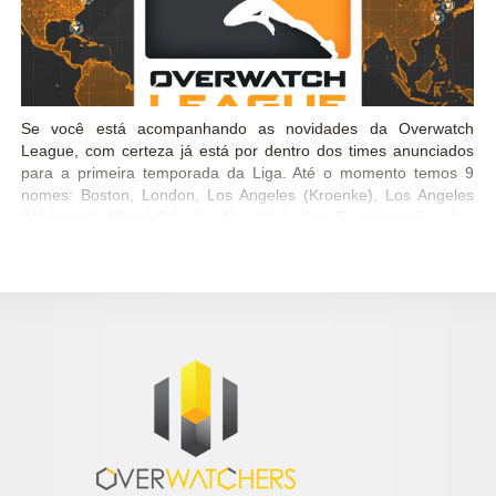
Se você está acompanhando as novidades da Overwatch
League, com certeza já está por dentro dos times anunciados
para a primeira temporada da Liga. Até o momento temos 9
nomes: Boston, London, Los Angeles (Kroenke), Los Angeles
(Whinston), Miami-Orlando, New York, San Francisco, Seoul, e
Shanghai, mas é claro que as novidades não vão parar por
aqui. No último dia 21 a equipe de Seoul anunciou suas
primeiras contratações, já trazendo nomes conhecidos da
comunidade. Confira: Kim “EscA” In-Jae (DPS) Ryu “ryujehong”
Je-Hong (Suporte/Flex) Yang “Tobi” Jin-Mo (Suporte) Gong
“Miro” Jin-Hyuk (Tank) Kim “Zunba” Joon-Hyuk (Flex) Moon
“Gido” Gi-Do (Flex) Baek Kwang-Jin (head coach) Chae Ho-
Jung (head coach). Todos os jogadores e coaches contratados
hoje atual pela Lunatic-Hai na Coreia do Sul. Miro, Zunba,
ryujehong e EscA jogaram pela seleção da Coreia do Sul em
2016, grande campeã da última edição da Copa Mundial de
Overwatch. Zunba e ryujehong continuam...