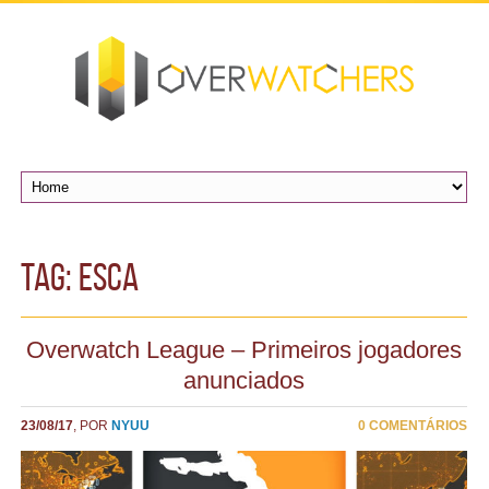
TAG: esca
Overwatch League – Primeiros jogadores
anunciados
23/08/17
, POR
NYUU
0 COMENTÁRIOS