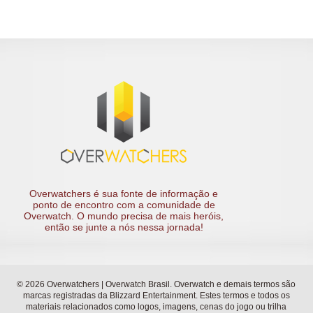
na lanterna do Grupo A, mas o show tem que continuar! 8 times
se classificaram para as quartas de final e se enfrentarão na
BlizzCon no dia 04/11! Os horários das transmissões você
confere aqui! Continue acompanhando com a gente! Nos vemos
na BlizzCon!
Overwatchers é sua fonte de informação e
ponto de encontro com a comunidade de
Overwatch. O mundo precisa de mais heróis,
então se junte a nós nessa jornada!
© 2026 Overwatchers | Overwatch Brasil. Overwatch e demais termos são
marcas registradas da Blizzard Entertainment. Estes termos e todos os
materiais relacionados como logos, imagens, cenas do jogo ou trilha