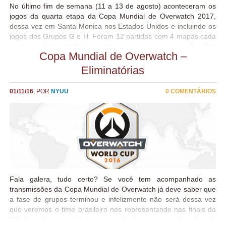
No último fim de semana (11 a 13 de agosto) aconteceram os
jogos da quarta etapa da Copa Mundial de Overwatch 2017,
dessa vez em Santa Monica nos Estados Unidos e incluindo os
jogos dos Grupos G e H. Foram 12 partidas com 4 mapas cada
uma, por fim classificando duas equipes por grupo. Por fim,
Copa Mundial de Overwatch –
nessa primeira etapa tivemos Estados Unidos e Taipé Chinesa
classificadas pelo Grupo G e Reino Unido e Alemanha
Eliminatórias
classificadas pelo Grupo H. Ainda na Etapa Santa Monica,
aconteceram jogos das eliminatórias com os times Classificados
01/11/16
, POR
NYUU
0 COMENTÁRIOS
dos Grupos G e H, com vitória de Estados Unidos e Reino Unido
que já se classificam para a próxima fase. Os vencedores
garantiram a vaga na BlizzCon, onde se encontrarão com as
equipes classificadas nas fases etapas anteriores, China,
Suécia, França, Austrália, Coréia do Sul e Canadá. O Brasil
infelizmente não conseguiu se classificar, tendo sido derrotado
pelos...
Fala galera, tudo certo? Se você tem acompanhado as
transmissões da Copa Mundial de Overwatch já deve saber que
a fase de grupos terminou e infelizmente não será dessa vez
que veremos o time brasileiro nos representando nas finais da
BlizzCon. A nossa seleção sofreu três derrotas e acabou ficando