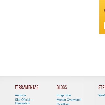
Ferramentas
Blogs
Str
Anuncie
Kings Row
WoW
Site Oficial –
Mundo Overwatch
Overwatch
OverKing