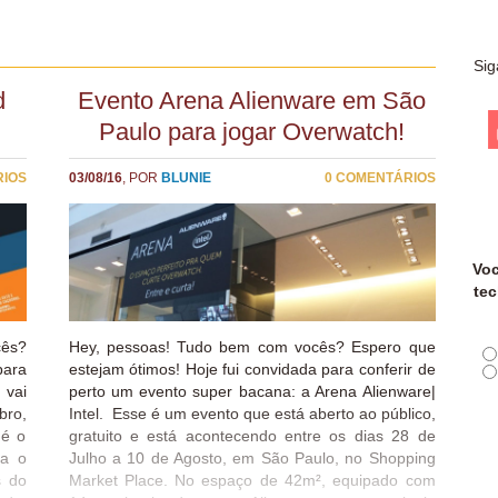
Sig
d
Evento Arena Alienware em São
Paulo para jogar Overwatch!
RIOS
03/08/16
, POR
BLUNIE
0 COMENTÁRIOS
Voc
tec
ês?
Hey, pessoas! Tudo bem com vocês? Espero que
para
estejam ótimos! Hoje fui convidada para conferir de
 vai
perto um evento super bacana: a Arena Alienware|
bro,
Intel. Esse é um evento que está aberto ao público,
 é o
gratuito e está acontecendo entre os dias 28 de
ra o
Julho a 10 de Agosto, em São Paulo, no Shopping
s do
Market Place. No espaço de 42m², equipado com