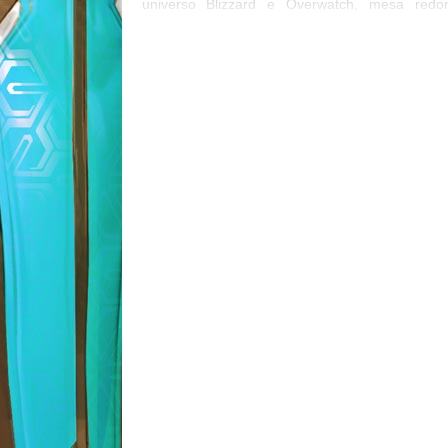
universo Blizzard e Overwatch, mesa redo
bate-papo com geradores de conteúd
Youtubers, Workshops, entre outras coisinhas! 
quebra, ainda estaremos ajudando duas ONG’
arrecadação de ração para cachorros e gatos.
esqueça de convidar seus amigos! Caso qu
confirmar sua presença no evento do Faceb
clique AQUI. Eu e o Nyuu estaremos por lá! Va
Até a próxima! ♥️