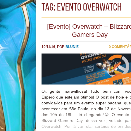
TAG: evento overwatch
[Evento] Overwatch – Blizzar
Gamers Day
10/11/16
, POR
BLUNIE
0 COMENTÁ
Oi, gente maravilhosa! Tudo bem com voc
Espero que estejam ótimos! O post de hoje é 
convidá-los para um evento super bacana, que
acontecer em São Paulo, no dia 13 de Novem
das 10h às 18h – tá chegando!😀 O evento
Blizzard Gamers Day, dessa vez, voltado pa
Overwatch. Por lá vai rolar sorteios de brinde