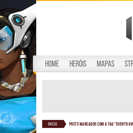
Home
Heróis
Mapas
St
Início
Posts marcados com a tag "evento o