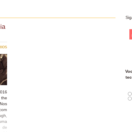
Sig
ia
RIOS
Voc
tec
016
 the
Nos
 com
ugh,
 uma
o de