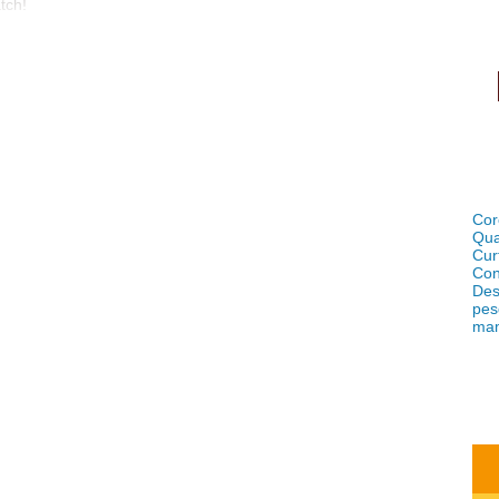
tch!
ouco
e se
Cor
Qua
Cur
Con
Des
pes
ma