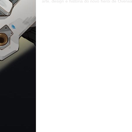
arte, design e historia do novo herói de Overwa
Será que estamos mais próximos de ver um p
mais sobre a Sombra, Ana Amari ou será qu
trata de um herói totalmente inesperado?