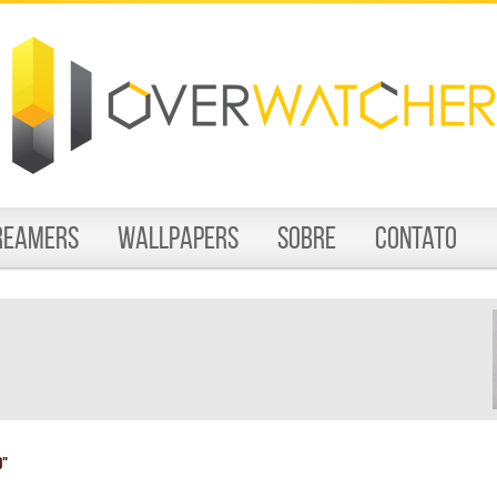
reamers
Wallpapers
Sobre
Contato
o"