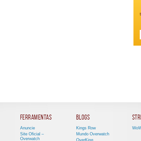
Ferramentas
Blogs
Str
Anuncie
Kings Row
WoW
Site Oficial –
Mundo Overwatch
Overwatch
OverKing