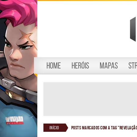
Home
Heróis
Mapas
St
Início
Posts marcados com a tag "revelaçã