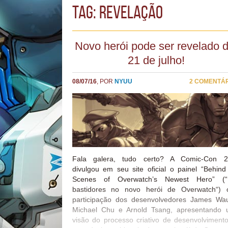
TAG: revelação
Novo herói pode ser revelado d
21 de julho!
08/07/16
, POR
NYUU
2 COMENTÁ
Fala galera, tudo certo? A Comic-Con 2
divulgou em seu site oficial o painel “Behind
Scenes of Overwatch’s Newest Hero” (“
bastidores no novo herói de Overwatch“)
participação dos desenvolvedores James Wa
Michael Chu e Arnold Tsang, apresentando
visão do processo criativo de desenvolviment