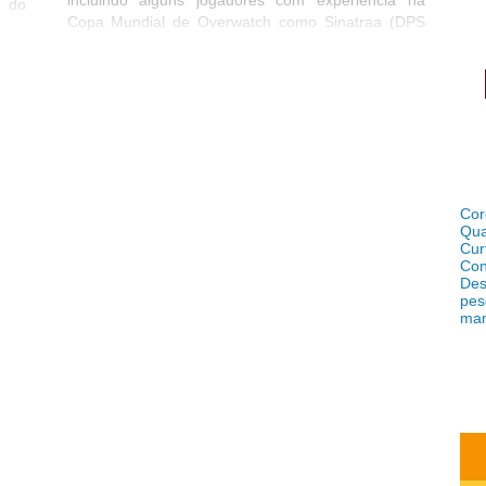
 do
Copa Mundial de Overwatch como Sinatraa (DPS
 de
da seleção americana), IDDQD (DPS da seleção
ouro
sueca) e dhaK (Suporte da seleção espanhola).
a do
Line Up IDDQD (DPS) babybay (Flex/DPS) Danteh
aber
(Flex/DPS) sleepy (Suporte) sinatraa (DPS) super
ou a
(Flex) dhaK (Suporte) nomy (Tank) Vale destacar
que os jogadores sinatraa e super só entrarão na
lineup inicial quando atingirem a idade mínima de
18 anos. A equipe da San Francisco ainda não
Cor
anunciou seu nome oficial para a liga, mas essas e
Qua
outras informações devem ser divulgadas nos
Cur
próximos dias, lembrando que a pré temporada já
Con
tem data para início ainda esse ano! Não deixe de
Des
pes
acompanhar...
ma