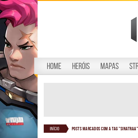
Home
Heróis
Mapas
St
Início
Posts marcados com a tag "sinatraa"