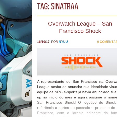
TAG: sinatraa
Overwatch League – San
Francisco Shock
16/10/17
, POR
NYUU
0 COMENTÁ
A representante de San Francisco na Overw
League acaba de anunciar sua identidade visua
equipe da NRG e-sports já havia anunciado sua 
up no início do mês e agora assume o nom
San Francisco Shock! O logotipo do Shock
referência a partes do passado e presente de
Francisco, com o laranja brilhante da fa