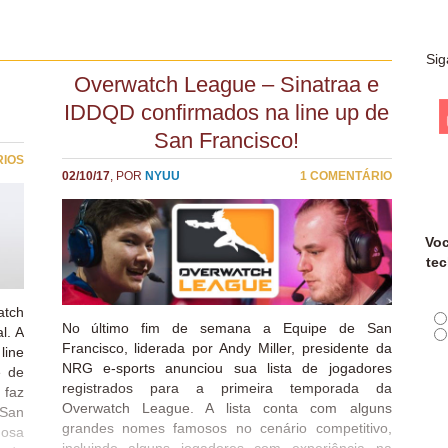
Sig
Overwatch League – Sinatraa e
IDDQD confirmados na line up de
San Francisco!
RIOS
02/10/17
, POR
NYUU
1 COMENTÁRIO
Voc
tec
atch
No último fim de semana a Equipe de San
l. A
Francisco, liderada por Andy Miller, presidente da
line
NRG e-sports anunciou sua lista de jogadores
e de
registrados para a primeira temporada da
 faz
Overwatch League. A lista conta com alguns
 San
grandes nomes famosos no cenário competitivo,
mosa
incluindo alguns jogadores com experiência na