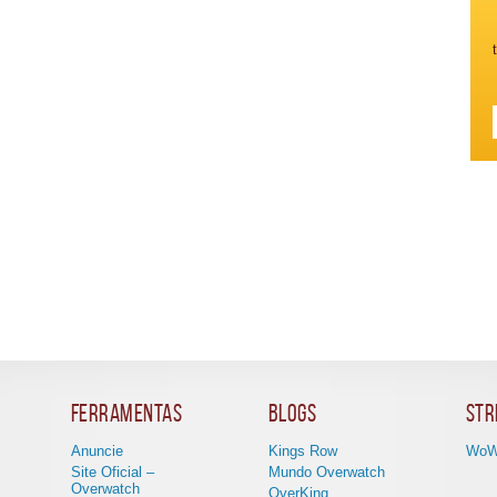
Ferramentas
Blogs
Str
Anuncie
Kings Row
WoW
Site Oficial –
Mundo Overwatch
Overwatch
OverKing