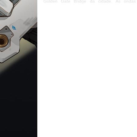
Golden Gate Bridge da cidade. As ondas
sismógrafo e o nome evocam a atividade
terremotos da região, enquanto sua cor de 
remete às origens de São Francisco na corrid
ouro da Califórnia dos anos 1800. Para s
mais, confira o press release oficial em inglês 
página oficial da equipe no Twitter.