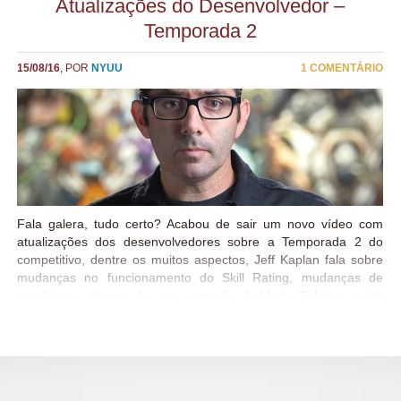
Atualizações do Desenvolvedor –
Temporada 2
15/08/16
, POR
NYUU
1 COMENTÁRIO
Fala galera, tudo certo? Acabou de sair um novo vídeo com
atualizações dos desenvolvedores sobre a Temporada 2 do
competitivo, dentre os muitos aspectos, Jeff Kaplan fala sobre
mudanças no funcionamento do Skill Rating, mudanças de
mecânicas internas do jogo, remoção da Morte Súbita e muito
mais! Uma coisa que chama atenção no vídeo é o assunto,
muito disso já foi conversado anteriormente, nas Atualizações
do Desenvolvedor sobre o Modo Competitivo, que saiu no dia
17/06 e hoje apenas 2 meses depois vemos grande parte
dessas melhorias sendo implantadas. Isso é incrível para a