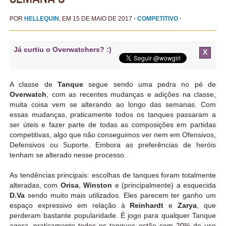
POR
HELLEQUIN
, EM 15 DE MAIO DE 2017
·
COMPETITIVO
·
Já curtiu o Overwatchers? :)
X
A classe de
Tanque
segue sendo uma pedra no pé de
Overwatch
, com as recentes mudanças e adições na classe,
muita coisa vem se alterando ao longo das semanas. Com
essas mudanças, praticamente todos os tanques passaram a
ser úteis e fazer parte de todas as composições em partidas
competitivas, algo que não conseguimos ver nem em Ofensivos,
Defensivos ou Suporte. Embora as preferências de heróis
tenham se alterado nesse processo.
As tendências principais: escolhas de tanques foram totalmente
alteradas, com
Orisa
,
Winston
e (principalmente) a esquecida
D.Va
sendo muito mais utilizados. Eles parecem ter ganho um
espaço expressivo em relação à
Reinhardt
e
Zarya
, que
perderam bastante popularidade. É jogo para qualquer Tanque
agora, praticamente todos os tanques estão com 20% de uso