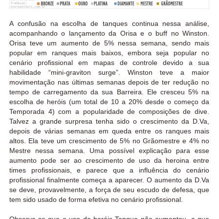
A confusão na escolha de tanques continua nessa análise,
acompanhando o lançamento da Orisa e o buff no Winston.
Orisa teve um aumento de 5% nessa semana, sendo mais
popular em ranques mais baixos, embora seja popular no
cenário profissional em mapas de controle devido a sua
habilidade “mini-graviton surge”. Winston teve a maior
movimentação nas últimas semanas depois de ter redução no
tempo de carregamento da sua Barreira. Ele cresceu 5% na
escolha de heróis (um total de 10 a 20% desde o começo da
Temporada 4) com a popularidade de composições de dive.
Talvez a grande surpresa tenha sido o crescimento da D.Va,
depois de várias semanas em queda entre os ranques mais
altos. Ela teve um crescimento de 5% no Grãomestre e 4% no
Mestre nessa semana. Uma possível explicação para esse
aumento pode ser ao crescimento de uso da heroina entre
times profissionais, e parece que a influência do cenário
profissional finalmente começa a aparecer. O aumento da D.Va
se deve, provavelmente, a força de seu escudo de defesa, que
tem sido usado de forma efetiva no cenário profissional.
Observa-se que o uso de heróis Tanque não aumentou, o que