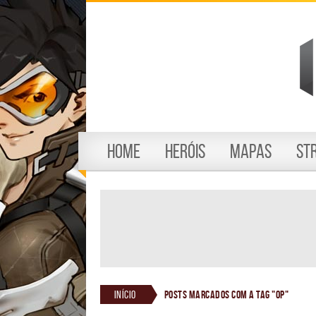
Home
Heróis
Mapas
St
Início
Posts marcados com a tag "op"