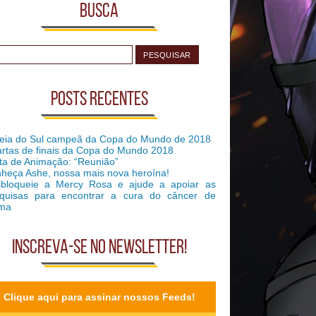
Busca
Posts recentes
eia do Sul campeã da Copa do Mundo de 2018
rtas de finais da Copa do Mundo 2018
ta de Animação: “Reunião”
heça Ashe, nossa mais nova heroína!
bloqueie a Mercy Rosa e ajude a apoiar as
quisas para encontrar a cura do câncer de
ma
Inscreva-se no Newsletter!
Clique aqui para assinar nossos Feeds!