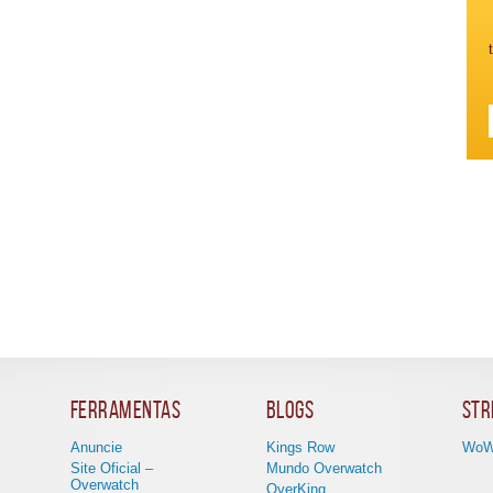
Ferramentas
Blogs
Str
Anuncie
Kings Row
WoW
Site Oficial –
Mundo Overwatch
Overwatch
OverKing