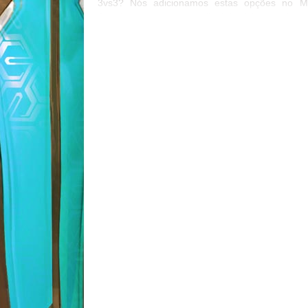
3vs3? Nós adicionamos estas opções no M
Arcade para testar, e no final do ciclo percebem
quão competitivos esses modos eram. Se c
tempo existir de fato um grande clamor por e
modos de jogo, nós adoraríamos fazê-lo.
teremos curtas animados para cada her
Especialmente Mercy? Nós achamos que se
ótimo ter um para cada herói. Existem dive
maneiras de cruzá-las e nós definitivamente t
interesse em uma para Mercy. Achamos que 
verá mais sobre ela no futuro. Quando vocês tr
de fato suporte para 21:9? Nós queremos traba
o que funciona com performance e equilíbrio....