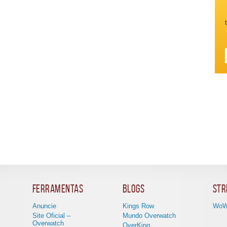
Ferramentas
Blogs
Str
Anuncie
Kings Row
WoW
Site Oficial –
Mundo Overwatch
Overwatch
OverKing