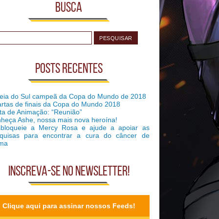
Busca
Posts recentes
eia do Sul campeã da Copa do Mundo de 2018
rtas de finais da Copa do Mundo 2018
ta de Animação: “Reunião”
heça Ashe, nossa mais nova heroína!
bloqueie a Mercy Rosa e ajude a apoiar as
quisas para encontrar a cura do câncer de
ma
Inscreva-se no Newsletter!
Clique aqui para assinar nossos Feeds!