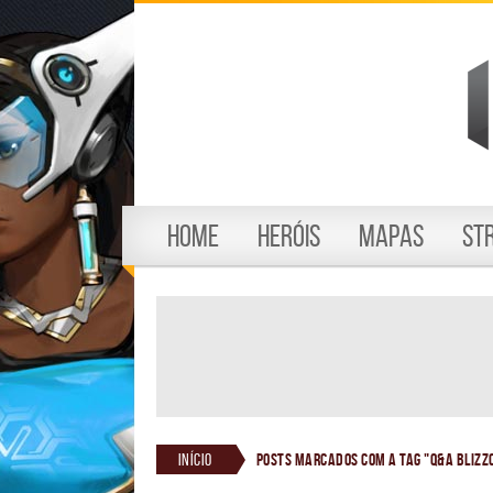
Home
Heróis
Mapas
St
Início
Posts marcados com a tag "Q&A Blizz