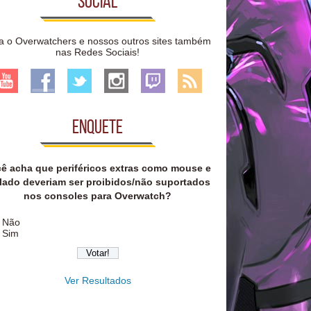
Social
a o Overwatchers e nossos outros sites também
nas Redes Sociais!
Enquete
ê acha que periféricos extras como mouse e
lado deveriam ser proibidos/não suportados
nos consoles para Overwatch?
Não
Sim
Ver Resultados