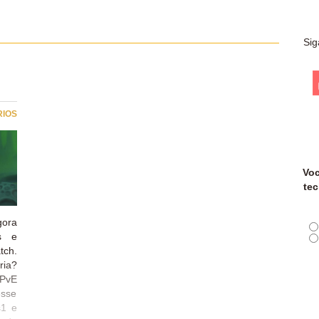
Sig
RIOS
Voc
tec
gora
s e
tch.
ia?
 PvE
esse
s1 e