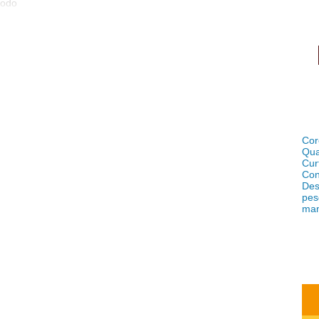
odo
os o
om o
sses
 Nós
ói?
ria
rsas
emos
você
Cor
arão
Qua
lhar
Cur
Con
Des
pes
ma