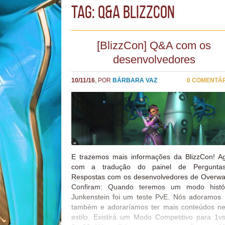
TAG: Q&A BlizzCon
[BlizzCon] Q&A com os
desenvolvedores
10/11/16
, POR
BÁRBARA VAZ
0 COMENTÁ
E trazemos mais informações da BlizzCon! A
com a tradução do painel de Pergunta
Respostas com os desenvolvedores de Overwa
Confiram: Quando teremos um modo histór
Junkenstein foi um teste PvE. Nós adoramos
também e adoraríamos ter mais conteúdos n
estilo. Existirá um Modo Competitivo para 1v