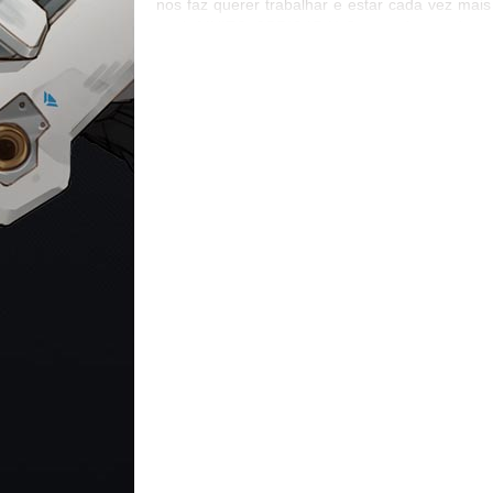
nos faz querer trabalhar e estar cada vez mais
aqui. MUITO OBRIGADA! Sem cada um de vo
nada disso seria possível <3 Aí, ao invé
descansar – não, mentira, a gente quer desca
também, mas as coisas mais importantes prime
– nós viemos aqui com uma série de pergunti
pra vocês, pra nos ajudar a direcionar o cont
daqui pra frente. Queremos conhecer melhor t
vocês, e saber como a gente pode te ajud
divertir cada vez mais, e o questionário vai
ajudar muito nisso!...