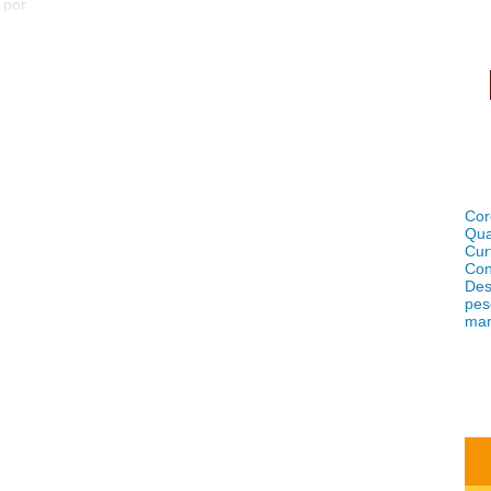
 por
cês
s de
nsar
iro!
nhas
eúdo
odos
ar e
 nos
Cor
Qua
Cur
Con
Des
pes
ma