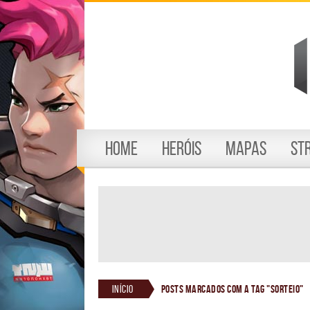
Home
Heróis
Mapas
St
Início
Posts marcados com a tag "sorteio"