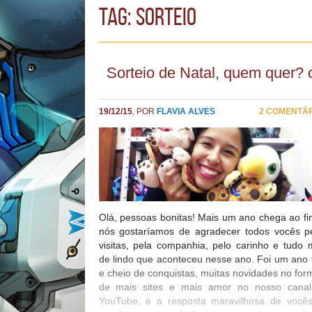
TAG: sorteio
Sorteio de Natal, quem quer? 
19/12/15
, POR
FLAVIA ALVES
2 COMENTÁ
Olá, pessoas bonitas! Mais um ano chega ao fi
nós gostaríamos de agradecer todos vocês p
visitas, pela companhia, pelo carinho e tudo 
de lindo que aconteceu nesse ano. Foi um ano f
e cheio de conquistas, muitas novidades no for
de mais sites e mais amor no nosso cana
YouTube, e a resposta maravilhosa de você