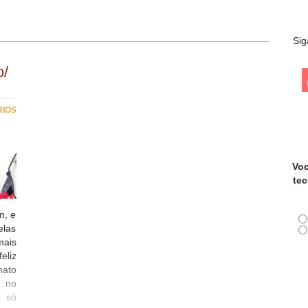
Sig
o/
RIOS
Voc
tec
m, e
elas
mais
eliz
mato
l no
s só