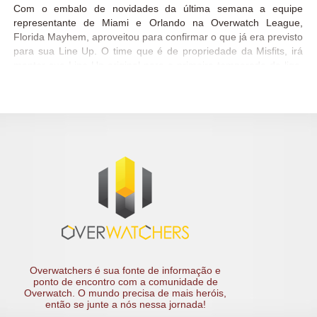
Com o embalo de novidades da última semana a equipe
representante de Miami e Orlando na Overwatch League,
Florida Mayhem, aproveitou para confirmar o que já era previsto
para sua Line Up. O time que é de propriedade da Misfits, irá
manter sua Line Up original para a primeira temporada da liga.
Line Up: Vale lembrar que os 4 jogadores suecos da equipe
estão representando seu país na Copa Mundial de Overwatch e
alcançaram as semi finais que acontecem hoje na BlizzCon!
Não deixe de acompanhar o site oficial overwatchleague.com e
as redes sociais Twitter, Facebook, YouTube, e Instagram para
ficar por dentro dos últimos anúncios.
Overwatchers é sua fonte de informação e
ponto de encontro com a comunidade de
Overwatch. O mundo precisa de mais heróis,
então se junte a nós nessa jornada!