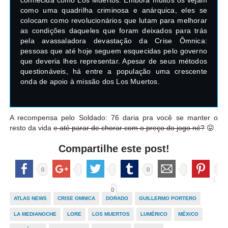
como uma quadrilha criminosa e anárquica, eles se
colocam como revolucionários que lutam para melhorar
as condições daqueles que foram deixados para trás
pela avassaladora devastação da Crise Ômnica:
pessoas que até hoje seguem esquecidas pelo governo
que deveria lhes representar. Apesar de seus métodos
questionáveis, há entre a população uma crescente
onda de apoio à missão dos Los Muertos.
A recompensa pelo Soldado: 76 daria pra você se manter o
resto da vida
e até parar de chorar com o preço do jogo né?
😛
Compartilhe este post!
0
0
0
ATLAS NEWS
CRISE OMNICA
DORADO
GUILLERMO PORTERO
LA MEDIANOCHE
LORE
LOS MUERTOS
LUMÉRICO
MÉXICO