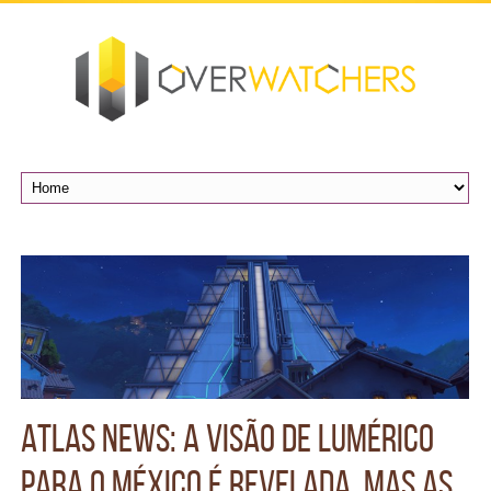
Atlas News: A Visão de LumériCo
para o México é revelada, mas as