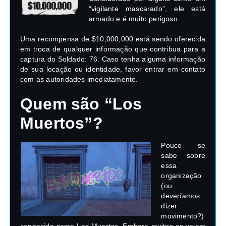
“vigilante mascarado”, ele está
armado e é muito perigoso.
Uma recompensa de $10,000,000 está sendo oferecida
em troca de qualquer informação que contribua para a
captura do Soldado: 76. Caso tenha alguma informação
de sua locação ou identidade, favor entrar em contato
com as autoridades imediatamente.
Quem são “Los
Muertos”?
Pouco se
sabe sobre
essa
organização
(ou
deveríamos
dizer
movimento?)
conhecida como Los Muertos. Embora muitos os vejam