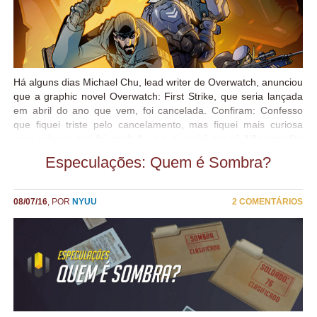
Há alguns dias Michael Chu, lead writer de Overwatch, anunciou
que a graphic novel Overwatch: First Strike, que seria lançada
em abril do ano que vem, foi cancelada. Confiram: Confesso
que fiquei triste pelo cancelamento, mas fiquei mais curiosa
para saber o que foi mudado, e o que virá por aí. Não acredito
que a Blizzard vá deixar de contar histórias – afinal, isso sempre
Especulações: Quem é Sombra?
foi parte enorme dos jogos da empresa – e também acredito
que não vá deixar de lançar quadrinhos. Mas acho interessante
a preocupação com a coerência da história-base do jogo tão
08/07/16
, POR
NYUU
2 COMENTÁRIOS
cedo na vida dele. Afinal, Warcraft – Crônica ta aí pra mostrar o
trabalho que dá desfazer confusão de história mal pensada, não
é? 😛