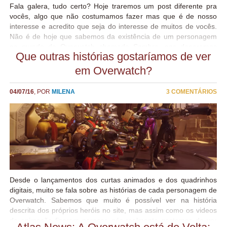
Fala galera, tudo certo? Hoje traremos um post diferente pra
vocês, algo que não costumamos fazer mas que é de nosso
interesse e acredito que seja do interesse de muitos de vocês.
Não é de hoje que sabemos da existência de um personagem
no mundo de Overwatch chamado Sombra, nos deparamos
Que outras histórias gostaríamos de ver
com esse nome diversas vezes dentro do próprio jogo e isso
levantou diversas teorias (que ficaram ainda mais fortes depois
em Overwatch?
da divulgação do rifle biótico pela Blizzard) que afirmam que
Sombra seria uma nova heroína que estaria para ser lançada
04/07/16
, POR
MILENA
3 COMENTÁRIOS
em algum momento, mas vem a pergunta: Quem é Sombra?
Agora que você já sabe porque estamos falando sobre o
assunto, vamos ao que já sabemos! Além do citado acima, uma
figura misteriosa é recorrente em artes e outros materiais
relacionados ao Overwatch. Muitos acreditam que essa pode
ser a imagem da Sombra, mas lembramos que tudo é
especulação....
Desde o lançamentos dos curtas animados e dos quadrinhos
digitais, muito se fala sobre as histórias de cada personagem de
Overwatch. Sabemos que muito é possível ver na história
descrita dos próprios heróis no site, mas assim como os videos
de animação fizeram parecer, nós realmente gostamos de ver