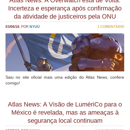
Atlas News: A Overwatch está de Volta:
nossos heróis em ação. Pensando nisso, preparei um post com
Incerteza e esperança após confirmação
algumas ideias de temáticas de histórias que gostaríamos de
ver no futuro. Pharah e Reinhardt A história da soldado Fareera
da atividade de justiceiros pela ONU
Amari é bastante comum se compararmos com as histórias dos
outros heróis, que tendem a ser mais complicadas. Pharah
03/06/16
, POR
NYUU
1 COMENTÁRIO
lamenta o fim da Overwatch e é leal à proteção do mundo, e
principalmente lamenta por não ter conseguido fazer parte da
organização, seguindo assim os passos da mãe. Seria bem
bacana se seu herói de infância, Reinhardt Wilhelm, em uma
missão juntos no mundo pós-Overwatch. Junkrat e Roadhog A
dupla de vilões...
Saiu no site oficial mais uma edição do Atlas News, confere
comigo!
Atlas News: A Visão de LumériCo para o
México é revelada, mas as ameaças à
segurança local continuam