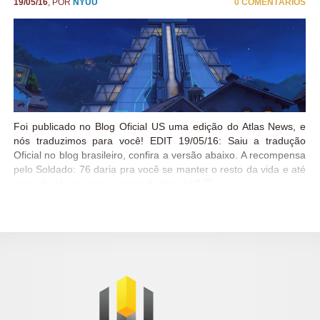
19/05/16
, POR
NYUU
0 COMENTÁRIOS
Foi publicado no Blog Oficial US uma edição do Atlas News, e
nós traduzimos para você! EDIT 19/05/16: Saiu a tradução
Oficial no blog brasileiro, confira a versão abaixo. A recompensa
pelo Soldado: 76 daria pra você se manter o resto da vida e até
parar de chorar com o preço do jogo né? 😛